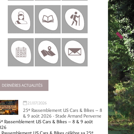
DERNIÈRES ACTUALITÉS
21/07/2026
25ᵉ Rassemblement US Cars & Bikes – 8
& 9 août 2026 - Stade Armand Penverne
5ᵉ Rassemblement US Cars & Bikes – 8 & 9 août
026
 Rassemblement US Cars & Bikes célèbre sa 25ᵉ