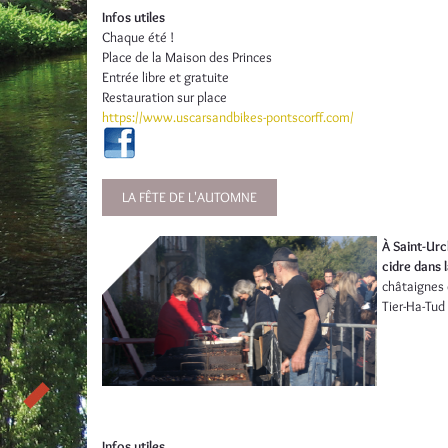
Infos utiles
Chaque été !
Place de la Maison des Princes
Entrée libre et gratuite
Restauration sur place
https://www.uscarsandbikes-pontscorff.com/
LA FÊTE DE L'AUTOMNE
À Saint-Urc
cidre dans 
châtaignes 
Tier-Ha-Tud
Infos utiles