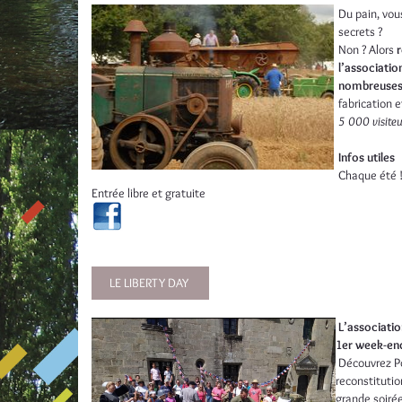
Du pain, vou
secrets ?
Non ? Alors
r
l’associatio
nombreuses
fabrication e
5 000 visite
Infos utiles
Chaque été 
Entrée libre et gratuite
LE LIBERTY DAY
L’associatio
1er week-end 
Découvrez Po
reconstituti
grande soiré