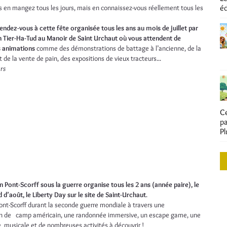
s en mangez tous les jours, mais en connaissez-vous réellement tous les
éd
endez-vous à cette fête organisée tous les ans au mois de juillet par
n Tier-Ha-Tud au Manoir de Saint Urchaut où vous attendent de
 animations
comme des démonstrations de battage à l’ancienne, de la
t de la vente de pain, des expositions de vieux tracteurs...
urs
!
Ce
pa
Pl
n Pont-Scorff sous la guerre organise tous les 2 ans (année paire), le
d’août, le Liberty Day sur le site de Saint-Urchaut
.
nt-Scorff durant la seconde guerre mondiale à travers une
on de camp américain, une randonnée immersive, un escape game, une
e musicale et de nombreuses activités à découvrir !