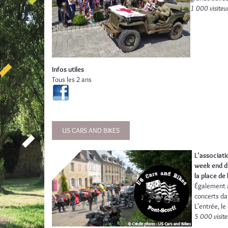
1 000 visiteu
Infos utiles
Tous les 2 ans
US CARS AND BIKES
L’associati
week end d
la place de
Également a
concerts da
L’entrée, le
5 000 visite