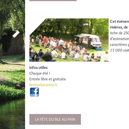
Cet événeme
rivières, de 
riche de 25
d’animations
caractères 
15 000 visi
Infos utiles
Chaque été !
Entrée libre et gratuite
festivalsaumon.fr
LA FÊTE DU BLE AU PAIN