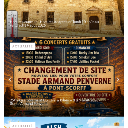
Horaires canicule - Horaires adaptés du lundi 10 août au
vendredi 14 août 2026
ACTUALITÉ
25ᵉ Rassemblement US Cars & Bikes – 8 & 9 août 2026 -
Stade Armand Penverne
ACTUALITÉ