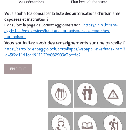
Mes démarches Plan local d'urbanisme
Vous souhaitez consulter la liste des autorisations d’urbanisme
déposées et instruites ?
Consultez la page de Lorient Agglomération :
https://www.lorient-
agglo.bzh/vos-services/habitat-et-urbanisme/vos-demarches-
durbanisme/
Vous souhaitez avoir des renseignements sur une parcelle ?
https://carto.lorient-agglo.bzh/portal/apps/webappviewer/index.html?
id=5f2e44d4cd4941179b082909a7bcefe2
EN 1 CLIC